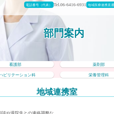
電話番号（代表）
Tel.06-6416-6931
地域医療連携直
部門案内
看護部
薬剤部
ハビリテーション科
栄養管理科
地域連携室
相談や退院先との連絡調整な