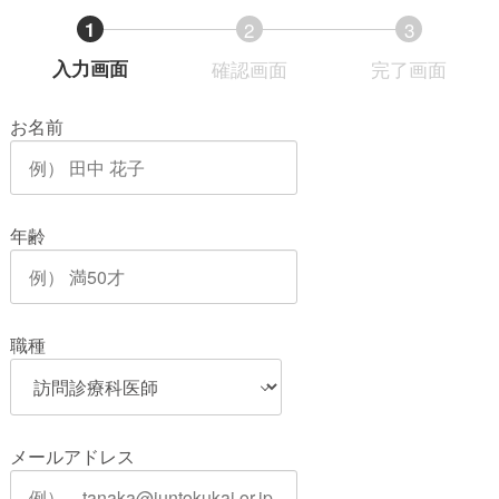
1
2
3
現
現
現
入力画面
確認画面
完了画面
在
在
在
お名前
表
表
表
示
示
示
さ
さ
さ
れ
れ
れ
年齢
て
て
て
い
い
い
る
る
る
職種
画
画
画
面
面
面
で
で
で
す。
す。
す。
メールアドレス