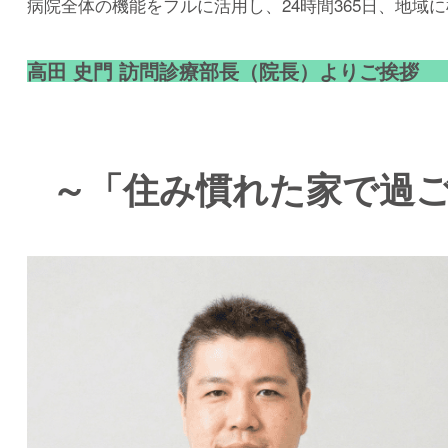
病院全体の機能をフルに活用し、24時間365日、地域
高田 史門 訪問診療部長（院長）よりご挨拶
～「住み慣れた家で過