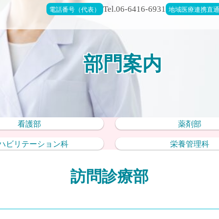
電話番号（代表）
Tel.06-6416-6931
地域医療連携直
部門案内
看護部
薬剤部
ハビリテーション科
栄養管理科
訪問診療部