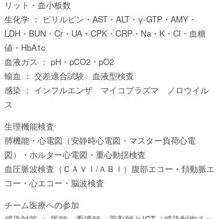
リット・血小板数
生化学 ： ビリルビン・AST・ALT・γ-GTP・AMY・
LDH・BUN・Cr・UA・CPK・CRP・Na・K・Cl・血糖
値・HbA1c
血液ガス ： pH・pCO2・pO2
輸血 ： 交差適合試験 血液型検査
感染 ： インフルエンザ マイコプラズマ ノロウイル
ス
生理機能検査
肺機能・心電図（安静時心電図・マスター負荷心電
図）・ホルター心電図・重心動揺検査
血圧脈波検査（ＣＡＶＩ/ＡＢＩ）腹部エコー・頚動脈エ
コー・心エコー・脳波検査
チーム医療への参加
感染対策 ： 医師・看護師・薬剤師とICT（感染制御チー