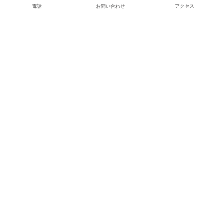
お問い合わせ
電話
お問い合わせ
アクセス
その他
個人情報保護方針
一般事業主行動計画
一般事業主行動計画 女性活躍推進法
〒660-0084
兵庫県尼崎市武庫川町2丁目2番地
電話番号（代表）：06-6416-6931
FAX：06-6416-0026
地域医療連携直通：06-6416-6921